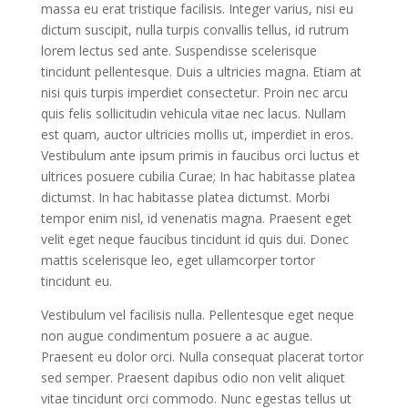
massa eu erat tristique facilisis. Integer varius, nisi eu
dictum suscipit, nulla turpis convallis tellus, id rutrum
lorem lectus sed ante. Suspendisse scelerisque
tincidunt pellentesque. Duis a ultricies magna. Etiam at
nisi quis turpis imperdiet consectetur. Proin nec arcu
quis felis sollicitudin vehicula vitae nec lacus. Nullam
est quam, auctor ultricies mollis ut, imperdiet in eros.
Vestibulum ante ipsum primis in faucibus orci luctus et
ultrices posuere cubilia Curae; In hac habitasse platea
dictumst. In hac habitasse platea dictumst. Morbi
tempor enim nisl, id venenatis magna. Praesent eget
velit eget neque faucibus tincidunt id quis dui. Donec
mattis scelerisque leo, eget ullamcorper tortor
tincidunt eu.
Vestibulum vel facilisis nulla. Pellentesque eget neque
non augue condimentum posuere a ac augue.
Praesent eu dolor orci. Nulla consequat placerat tortor
sed semper. Praesent dapibus odio non velit aliquet
vitae tincidunt orci commodo. Nunc egestas tellus ut